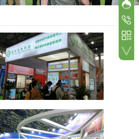
网站客
加微信 咨询详情！
参展
参观咨询
18600498
参展咨询
18600498
扫一扫 关注公众号！